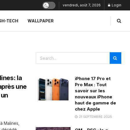
vendredi, août 7, 2026
Login
GH-TECH
WALLPAPER
ines: la
iPhone 17 Pro et
Pro Max : Tout
après une
savoir sur les
 un
nouveaux iPhone
haut de gamme de
chez Apple
21 SEPTEMBRE 2025
à Malines,
est décédé