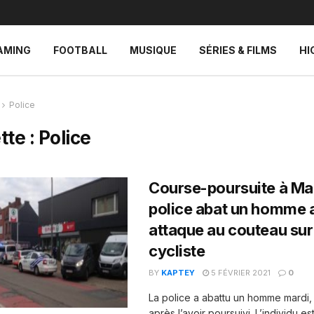
AMING
FOOTBALL
MUSIQUE
SÉRIES & FILMS
HI
Police
tte :
Police
Course-poursuite à Mal
police abat un homme 
attaque au couteau sur
cycliste
BY
KAPTEY
5 FÉVRIER 2021
0
La police a abattu un homme mardi, 
après l’avoir poursuivi. L’individu 