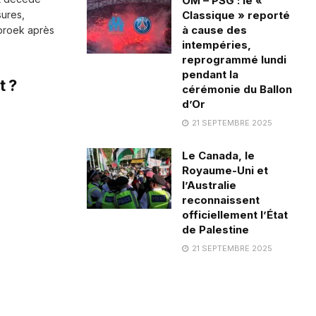
OM – PSG : le «
ures,
Classique » reporté
à cause des
ebroek après
intempéries,
reprogrammé lundi
pendant la
t ?
cérémonie du Ballon
d’Or
21 SEPTEMBRE 2025
Le Canada, le
Royaume-Uni et
l’Australie
reconnaissent
officiellement l’État
de Palestine
21 SEPTEMBRE 2025