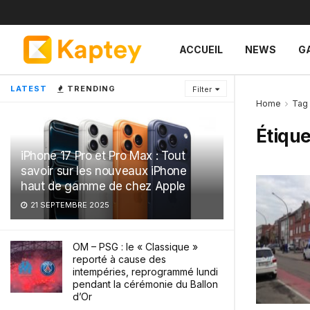
ACCUEIL
NEWS
G
LATEST
TRENDING
Filter
Home
Tag
Étique
iPhone 17 Pro et Pro Max : Tout
savoir sur les nouveaux iPhone
haut de gamme de chez Apple
21 SEPTEMBRE 2025
OM – PSG : le « Classique »
reporté à cause des
intempéries, reprogrammé lundi
pendant la cérémonie du Ballon
d’Or