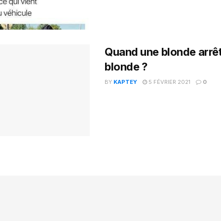
Quand une blonde arrê
blonde ?
BY
KAPTEY
5 FÉVRIER 2021
0