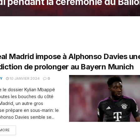
di pendant la cérémonie du Ballo
eal Madrid impose à Alphonso Davies un
diction de prolonger au Bayern Munich
Y
10 JANVIER 2024
0
e le dossier Kylian Mbappé
toutes les bouches du côté
Madrid, un autre gros
se prépare en sous-marin: le
phonso Davies semble se...
 MORE