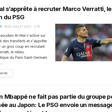
lal s’apprête à recruter Marco Verratti, le
en du PSG
Y
26 JUILLET 2023
0
aoudien Al Hilal s'active sur
é des transferts et s'apprête
er un gros coup en recrutant
ratti, le milieu
ique du Paris Saint-Germain.
..
 MORE
n Mbappé ne fait pas partie du groupe p
née au Japon: Le PSG envoie un message