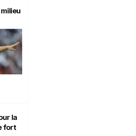
 milieu
our la
 fort