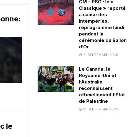
OM – PSG : le «
Classique » reporté
à cause des
 bonne:
intempéries,
reprogrammé lundi
pendant la
cérémonie du Ballon
d’Or
21 SEPTEMBRE 2025
Le Canada, le
Royaume-Uni et
l’Australie
reconnaissent
officiellement l’État
de Palestine
21 SEPTEMBRE 2025
c le