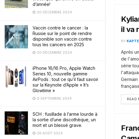
d’année!
20 DÉCEMBRE 2024
Kylia
il va
Vaccin contre le cancer : la
Russie sur le point de rendre
disponible son vaccin contre
BY
KAPTE
tous les cancers en 2025
Après un
20 DÉCEMBRE 2024
de l'amou
série tou
iPhone 16/16 Pro, Apple Watch
l'attaqua
Series 10, nouvelle gamme
AirPods : tout ce qu’il faut savoir
Germain v
sur la Keynote d’Apple « It’s
française
Glowtime »
9 SEPTEMBRE 2024
READ
SCH : fusillade à l’arme lourde à
la sortie d’une discothèque, un
mort et un blessé grave.
Fran
26 AOÛT 2024
Cam