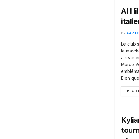
Al Hi
itali
BY
KAPTE
Le club s
le march
à réalis
Marco Ver
emblémat
Bien que.
READ
Kylia
tour