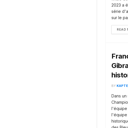
2023 a é
série d'
sur le p
READ
Franc
Gibra
histo
BY
KAPTE
Dans un m
Champio
l'équipe
l'équipe
historiq
des Bleus