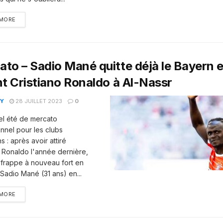
 MORE
to – Sadio Mané quitte déjà le Bayern e
nt Cristiano Ronaldo à Al-Nassr
Y
28 JUILLET 2023
0
l été de mercato
nnel pour les clubs
 : après avoir attiré
o Ronaldo l'année dernière,
 frappe à nouveau fort en
 Sadio Mané (31 ans) en...
 MORE