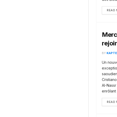
READ
Merca
rejoi
BY
KAPTE
Un nouve
exceptio
saoudiens
Cristian
Al-Nassr
enrôlant
READ