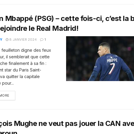
n Mbappé (PSG) – cette fois-ci, c’est la
 rejoindre le Real Madrid!
Y
8 JANVIER 2024
1
 feuilleton digne des feux
r, il semblerait que cette
che finalement à sa fin :
nt star du Paris Saint-
a quitter la capitale
 pour...
 MORE
çois Mughe ne veut pas jouer la CAN ave
eroun