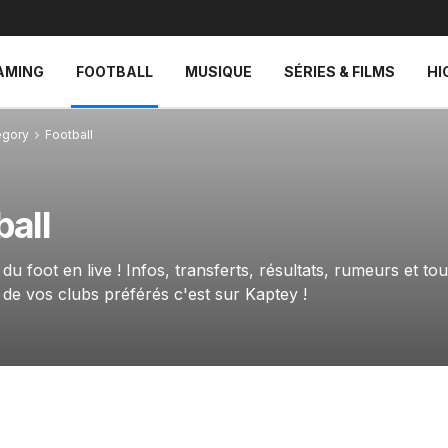
AMING
FOOTBALL
MUSIQUE
SÉRIES & FILMS
HI
egory
Football
ball
é du foot en live ! Infos, transferts, résultats, rumeurs et t
 de vos clubs préférés c'est sur Kaptey !