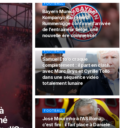
FOOTBALL
Bayern Munich – Vincent
Kompany : Karl-Heinz
Rummenigge confirme l’arrivée
de l’entraîneur belge, une
nouvelle ère commence!
FOOTBALL
Samuel Eto’o craque
complètement : il part en clash
avec Marc Brys et Cyrille Tollo
dans une séquence vidéo
totalement lunaire
à
FOOTBALL
mé
José Mourinho à l’AS Roma,
c’est fini : il fait place à Daniele