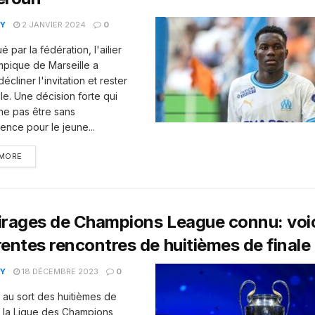
Y
2 JANVIER 2024
0
par la fédération, l'ailier
mpique de Marseille a
écliner l'invitation et rester
le. Une décision forte qui
 ne pas être sans
nce pour le jeune...
 MORE
irages de Champions League connu: voic
rentes rencontres de huitièmes de finale
Y
18 DÉCEMBRE 2023
0
e au sort des huitièmes de
e la Ligue des Champions