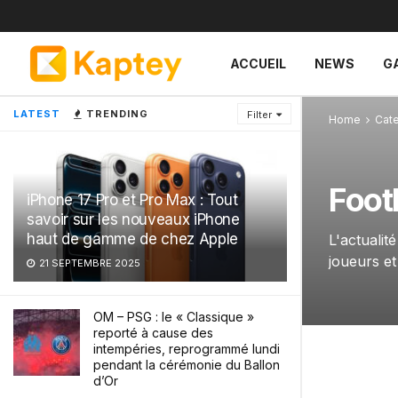
ACCUEIL
NEWS
G
LATEST
TRENDING
Filter
Home
Cat
Foot
iPhone 17 Pro et Pro Max : Tout
savoir sur les nouveaux iPhone
haut de gamme de chez Apple
L'actualit
joueurs et
21 SEPTEMBRE 2025
OM – PSG : le « Classique »
reporté à cause des
intempéries, reprogrammé lundi
pendant la cérémonie du Ballon
d’Or