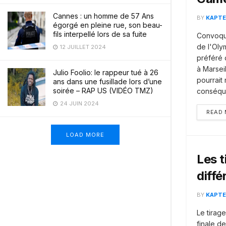
Cannes : un homme de 57 Ans
BY
KAPTE
égorgé en pleine rue, son beau-
fils interpellé lors de sa fuite
Convoqué 
de l'Oly
12 JUILLET 2024
préféré d
à Marseil
Julio Foolio: le rappeur tué à 26
pourrait
ans dans une fusillade lors d’une
soirée – RAP US (VIDÉO TMZ)
conséque
24 JUIN 2024
READ
LOAD MORE
Les t
diffé
BY
KAPTE
Le tirag
finale d