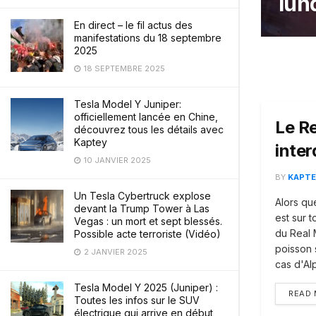
lun
En direct – le fil actus des
manifestations du 18 septembre
2025
18 SEPTEMBRE 2025
Tesla Model Y Juniper:
officiellement lancée en Chine,
Le R
découvrez tous les détails avec
Kaptey
inter
10 JANVIER 2025
BY
KAPTE
Un Tesla Cybertruck explose
Alors qu
devant la Trump Tower à Las
est sur 
Vegas : un mort et sept blessés.
du Real 
Possible acte terroriste (Vidéo)
poisson 
2 JANVIER 2025
cas d'Al
Tesla Model Y 2025 (Juniper) :
READ
Toutes les infos sur le SUV
électrique qui arrive en début