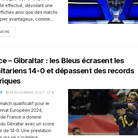
té effectué, dévoilant une
affiches ainsi que des matchs
apier avantageux, comme...
 MORE
e – Gibraltar : les Bleus écrasent les
ltariens 14-0 et dépassent des records
riques
Y
19 NOVEMBRE 2023
0
atch qualificatif pour le
nnat Européen 2024,
 de France a dominé
 du Gibraltar avec un score
ue de 14-0. Une prestation
 qui ne s'oubliera...