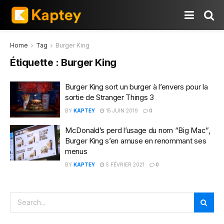
Home
Tag
Burger King
Étiquette :
Burger King
Burger King sort un burger à l’envers pour la
sortie de Stranger Things 3
BY
KAPTEY
15 JUIN 2019
0
McDonald’s perd l’usage du nom “Big Mac”,
Burger King s’en amuse en renommant ses
menus
BY
KAPTEY
5 FÉVRIER 2021
0