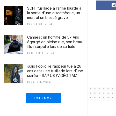
SCH : fusillade à l’arme lourde à
la sortie d’une discothèque, un
mort et un blessé grave.
26 AOÛT 2024
Cannes : un homme de 57 Ans
égorgé en pleine rue, son beau-
fils interpellé lors de sa fuite
12 JUILLET 2024
Julio Foolio: le rappeur tué à 26
ans dans une fusillade lors d’une
soirée – RAP US (VIDÉO TMZ)
24 JUIN 2024
LOAD MORE