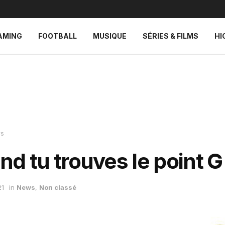
AMING
FOOTBALL
MUSIQUE
SÉRIES & FILMS
HI
s
d tu trouves le point G
21
in
News
,
Non classé