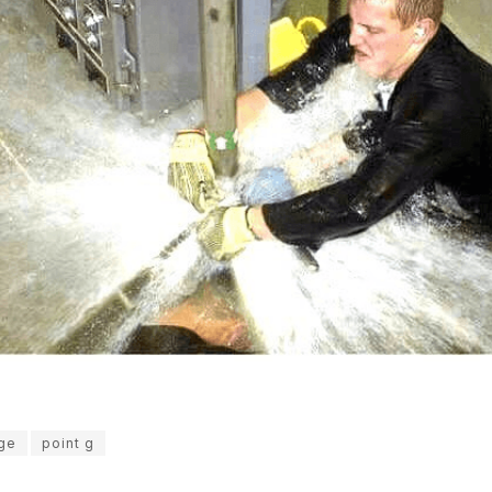
ge
point g