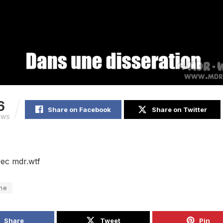
6
Share on Facebook
Share on Twitter
EWS
ec mdr.wtf
me
Share
Tweet
Pin