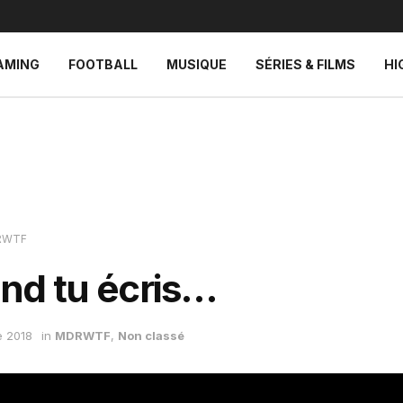
AMING
FOOTBALL
MUSIQUE
SÉRIES & FILMS
HI
RWTF
nd tu écris…
e 2018
in
MDRWTF
,
Non classé