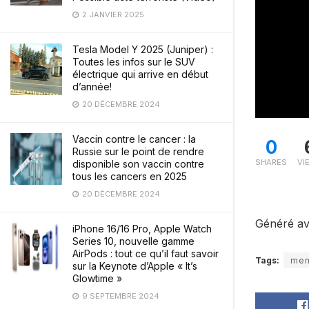
2 JANVIER 2025
Tesla Model Y 2025 (Juniper) :
Toutes les infos sur le SUV
électrique qui arrive en début
d’année!
20 DÉCEMBRE 2024
Vaccin contre le cancer : la
0
Russie sur le point de rendre
SHARES
VI
disponible son vaccin contre
tous les cancers en 2025
20 DÉCEMBRE 2024
Généré av
iPhone 16/16 Pro, Apple Watch
Series 10, nouvelle gamme
AirPods : tout ce qu’il faut savoir
Tags:
me
sur la Keynote d’Apple « It’s
Glowtime »
9 SEPTEMBRE 2024