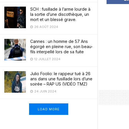
SCH : fusillade à l’arme lourde à
la sortie d’une discothèque, un
mort et un blessé grave.
26 AOÛT 2024
Cannes : un homme de 57 Ans
égorgé en pleine rue, son beau-
fils interpellé lors de sa fuite
12 JUILLET 2024
Julio Foolio: le rappeur tué à 26
ans dans une fusillade lors d’une
soirée – RAP US (VIDÉO TMZ)
24 JUIN 2024
LOAD MORE