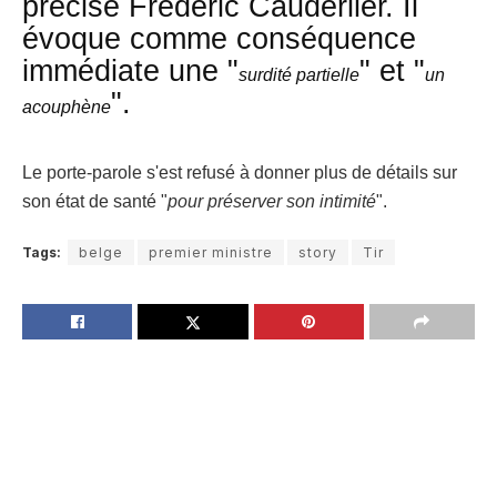
précisé Frédéric Cauderlier. Il
évoque comme conséquence
immédiate une "
" et "
surdité partielle
un
".
acouphène
Le porte-parole s'est
refusé à donner plus de détails
sur
son état de santé "
pour préserver son intimité
".
Tags:
belge
premier ministre
story
Tir