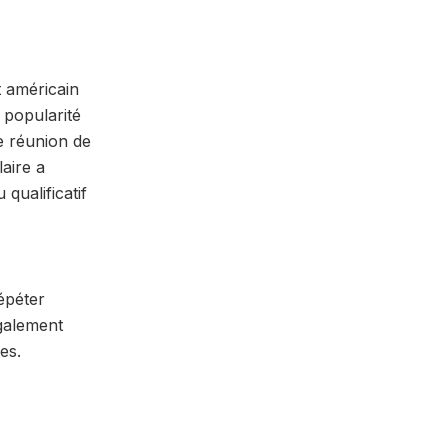
nt américain
 popularité
e réunion de
aire a
 qualificatif
répéter
également
es.