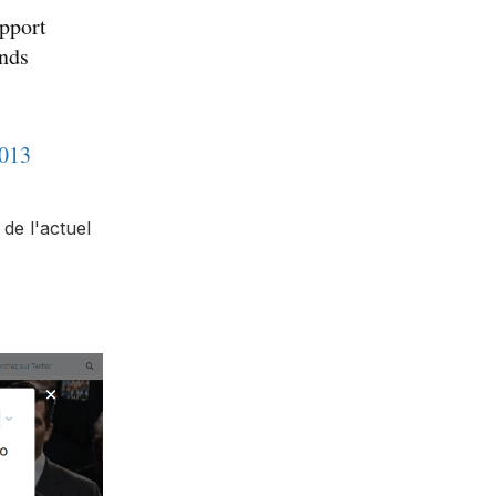
pport
unds
2013
 de l'actuel
.