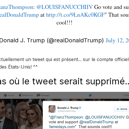
anzThompson
:
@LOUISFANUCCHIIV
Go vote and su
ealDonaldTrump
at
http://t.co/9LnAKc0KGF
" That so
cool!!!
July 12, 
Donald J. Trump (@realDonaldTrump)
ctuellement un tweet qui est présent... sur le compte officiel
des États-Unis! ^^
s où le tweet serait supprimé.