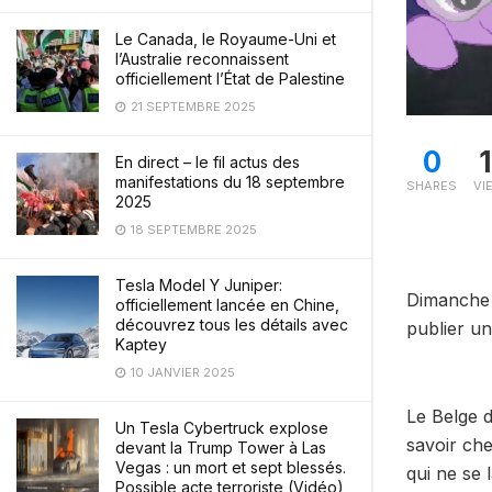
Le Canada, le Royaume-Uni et
l’Australie reconnaissent
officiellement l’État de Palestine
21 SEPTEMBRE 2025
0
En direct – le fil actus des
manifestations du 18 septembre
SHARES
VI
2025
18 SEPTEMBRE 2025
Tesla Model Y Juniper:
Dimanche d
officiellement lancée en Chine,
découvrez tous les détails avec
publier un
Kaptey
10 JANVIER 2025
Le Belge 
Un Tesla Cybertruck explose
savoir ch
devant la Trump Tower à Las
Vegas : un mort et sept blessés.
qui ne se 
Possible acte terroriste (Vidéo)