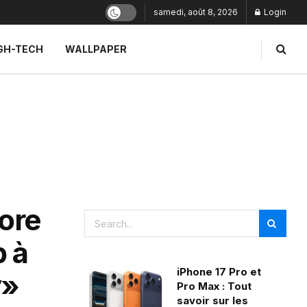
samedi, août 8, 2026
Login
GH-TECH
WALLPAPER
ore
 à
iPhone 17 Pro et
y»
Pro Max : Tout
savoir sur les