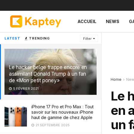
ACCUEIL
NEWS
G
LATEST
TRENDING
Filter
Le hacker belge frappe encore en
assimilant Donald Trump à un fan
Home
New
de «Mon petit poney»
5 FÉVRIER 2021
Le 
en 
iPhone 17 Pro et Pro Max : Tout
savoir sur les nouveaux iPhone
haut de gamme de chez Apple
un 
21 SEPTEMBRE 2025