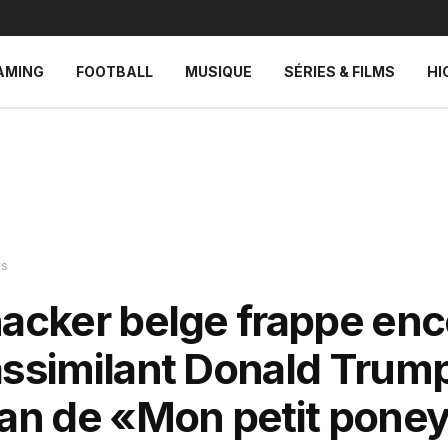
AMING
FOOTBALL
MUSIQUE
SÉRIES & FILMS
HI
s
hacker belge frappe enc
assimilant Donald Trump
fan de «Mon petit pone