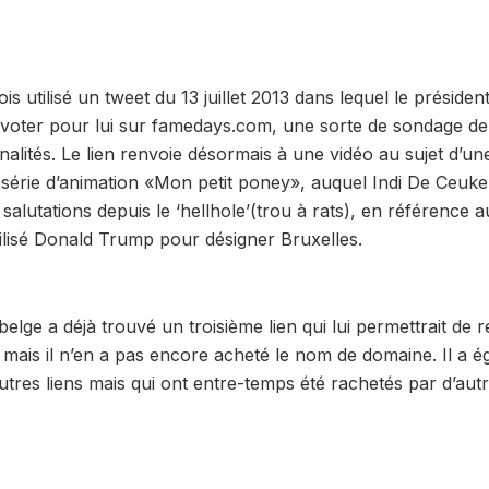
fois utilisé un tweet du 13 juillet 2013 dans lequel le préside
 voter pour lui sur famedays.com, une sorte de sondage de
alités. Le lien renvoie désormais à une vidéo au sujet d’un
 série d’animation «Mon petit poney», auquel Indi De Ceukel
 salutations depuis le ‘hellhole’(trou à rats), en référence au
tilisé Donald Trump pour désigner Bruxelles.
e belge a déjà trouvé un troisième lien qui lui permettrait de 
, mais il n’en a pas encore acheté le nom de domaine. Il a 
utres liens mais qui ont entre-temps été rachetés par d’autr