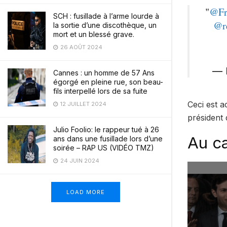
"
@Fr
SCH : fusillade à l’arme lourde à
@r
la sortie d’une discothèque, un
mort et un blessé grave.
26 AOÛT 2024
— 
Cannes : un homme de 57 Ans
égorgé en pleine rue, son beau-
fils interpellé lors de sa fuite
Ceci est a
12 JUILLET 2024
président 
Julio Foolio: le rappeur tué à 26
Au ca
ans dans une fusillade lors d’une
soirée – RAP US (VIDÉO TMZ)
24 JUIN 2024
LOAD MORE