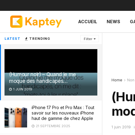
ACCUEIL
NEWS
G
LATEST
TRENDING
Filter
(Humour noir) – Quand je me
Home
Non
moque des handicapés…
1 JUIN 2019
(Hu
moq
iPhone 17 Pro et Pro Max : Tout
savoir sur les nouveaux iPhone
haut de gamme de chez Apple
21 SEPTEMBRE 2025
1 juin 2019