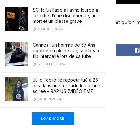
SCH : fusillade à l’arme lourde à
la sortie d’une discothèque, un
mort et un blessé grave.
et qu’on 
26 AOÛT 2024
Cannes : un homme de 57 Ans
égorgé en pleine rue, son beau-
fils interpellé lors de sa fuite
12 JUILLET 2024
Julio Foolio: le rappeur tué à 26
ans dans une fusillade lors d’une
soirée – RAP US (VIDÉO TMZ)
24 JUIN 2024
LOAD MORE