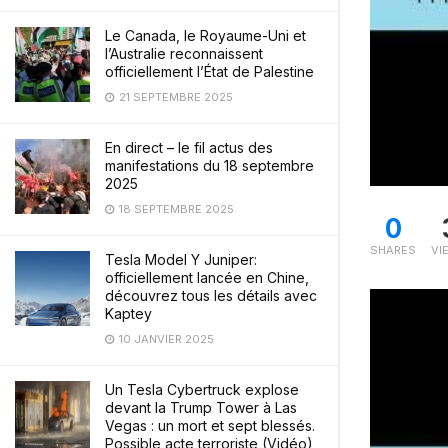
Le Canada, le Royaume-Uni et
l’Australie reconnaissent
officiellement l’État de Palestine
21 SEPTEMBRE 2025
En direct – le fil actus des
manifestations du 18 septembre
2025
18 SEPTEMBRE 2025
0
SHARES
VI
Tesla Model Y Juniper:
officiellement lancée en Chine,
découvrez tous les détails avec
Kaptey
10 JANVIER 2025
Un Tesla Cybertruck explose
devant la Trump Tower à Las
Vegas : un mort et sept blessés.
Possible acte terroriste (Vidéo)