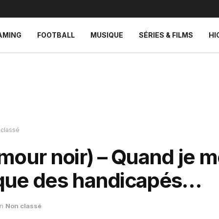
AMING
FOOTBALL
MUSIQUE
SÉRIES & FILMS
HI
 classé
mour noir) – Quand je 
ue des handicapés…
in
Non classé