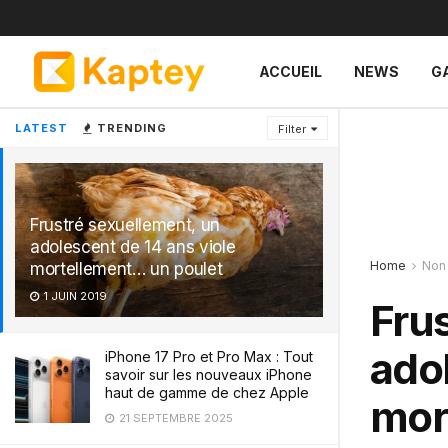
ACCUEIL
NEWS
G
LATEST
TRENDING
Filter
Frustré sexuellement, un
adolescent de 14 ans viole
Home
Non
mortellement… un poulet
1 JUIN 2019
Fru
adol
iPhone 17 Pro et Pro Max : Tout
savoir sur les nouveaux iPhone
haut de gamme de chez Apple
mor
21 SEPTEMBRE 2025