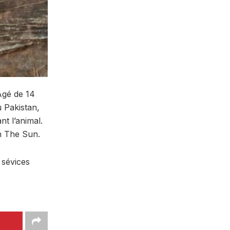
Âgé de 14
 Pakistan,
nt l’animal.
lon The Sun.
 sévices