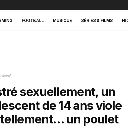
AMING
FOOTBALL
MUSIQUE
SÉRIES & FILMS
HI
 classé
stré sexuellement, un
escent de 14 ans viole
tellement… un poulet