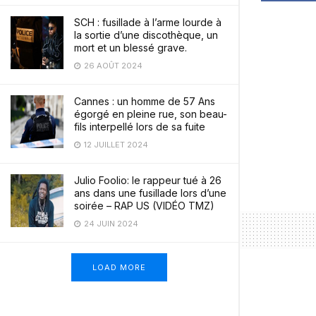
SCH : fusillade à l’arme lourde à
la sortie d’une discothèque, un
mort et un blessé grave.
26 AOÛT 2024
Cannes : un homme de 57 Ans
égorgé en pleine rue, son beau-
fils interpellé lors de sa fuite
12 JUILLET 2024
Julio Foolio: le rappeur tué à 26
ans dans une fusillade lors d’une
soirée – RAP US (VIDÉO TMZ)
24 JUIN 2024
LOAD MORE