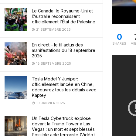
Le Canada, le Royaume-Uni et
l’Australie reconnaissent
officiellement l’État de Palestine
21 SEPTEMBRE 2025
0
SHARES
VI
En direct – le fil actus des
manifestations du 18 septembre
2025
18 SEPTEMBRE 2025
Tesla Model Y Juniper:
officiellement lancée en Chine,
découvrez tous les détails avec
Kaptey
10 JANVIER 2025
Un Tesla Cybertruck explose
devant la Trump Tower à Las
Vegas : un mort et sept blessés.
Possible acte terroriste (Vidéo)