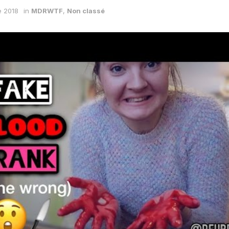
e 2018
in
MDRWTF
,
Non classé