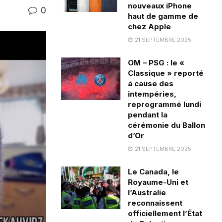
nouveaux iPhone
0
haut de gamme de
chez Apple
21 SEPTEMBRE 2025
OM – PSG : le «
Classique » reporté
à cause des
intempéries,
reprogrammé lundi
pendant la
cérémonie du Ballon
d’Or
21 SEPTEMBRE 2025
Le Canada, le
Royaume-Uni et
l’Australie
reconnaissent
officiellement l’État