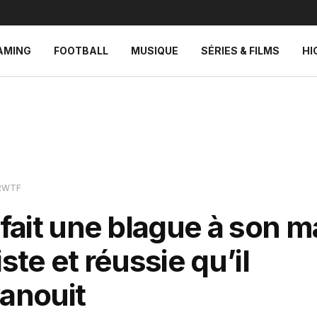
AMING
FOOTBALL
MUSIQUE
SÉRIES & FILMS
HI
RWTF
 fait une blague à son ma
iste et réussie qu’il
vanouit