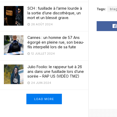
SCH : fusillade à l’arme lourde à
Tags:
bla
la sortie d’une discothèque, un
mort et un blessé grave.
26 AOÛT 2024
Cannes : un homme de 57 Ans
égorgé en pleine rue, son beau-
fils interpellé lors de sa fuite
12 JUILLET 2024
Julio Foolio: le rappeur tué à 26
ans dans une fusillade lors d’une
soirée – RAP US (VIDÉO TMZ)
24 JUIN 2024
LOAD MORE