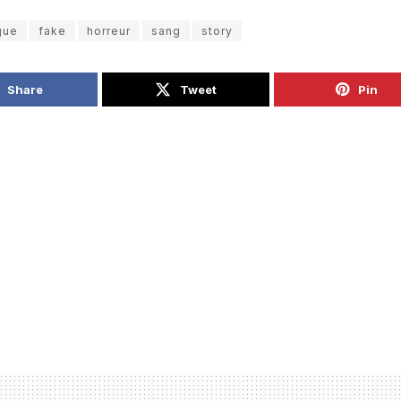
gue
fake
horreur
sang
story
Share
Tweet
Pin