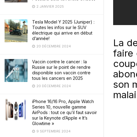
2 JANVIER 2025
Tesla Model Y 2025 (Juniper) :
Toutes les infos sur le SUV
électrique qui arrive en début
d’année!
La de
20 DÉCEMBRE 2024
faire
coupé
Vaccin contre le cancer : la
Russie sur le point de rendre
abon
disponible son vaccin contre
tous les cancers en 2025
son m
20 DÉCEMBRE 2024
malai
iPhone 16/16 Pro, Apple Watch
Series 10, nouvelle gamme
AirPods : tout ce qu’il faut savoir
sur la Keynote d’Apple « It’s
Glowtime »
9 SEPTEMBRE 2024