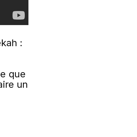
kah :
ie que
aire un