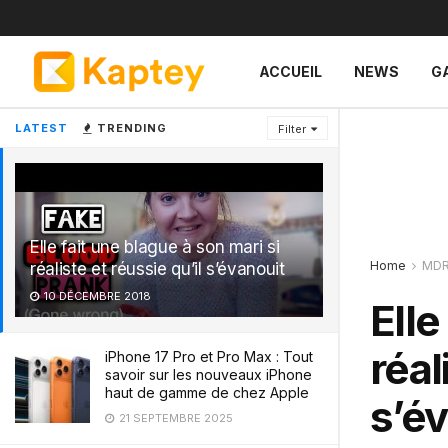
ACCUEIL
NEWS
G
LATEST
TRENDING
Filter
Elle fait une blague à son mari si
Home
MD
réaliste et réussie qu’il s’évanouit
10 DÉCEMBRE 2018
Elle
réal
iPhone 17 Pro et Pro Max : Tout
savoir sur les nouveaux iPhone
haut de gamme de chez Apple
s’é
21 SEPTEMBRE 2025