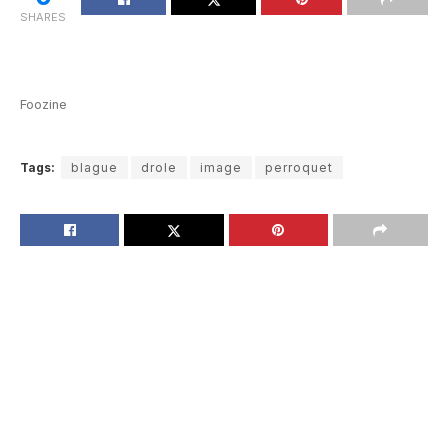
SHARES
Foozine
Tags:
blague
drole
image
perroquet