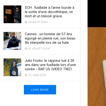
SCH : fusillade à l’arme lourde à
la sortie d’une discothèque, un
mort et un blessé grave.
26 AOÛT 2024
Cannes : un homme de 57 Ans
égorgé en pleine rue, son beau-
fils interpellé lors de sa fuite
12 JUILLET 2024
Julio Foolio: le rappeur tué à 26
ans dans une fusillade lors d’une
soirée – RAP US (VIDÉO TMZ)
24 JUIN 2024
LOAD MORE