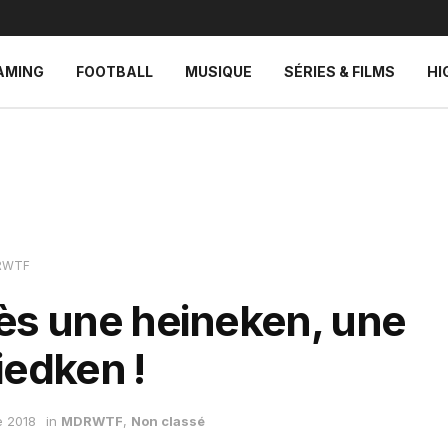
AMING
FOOTBALL
MUSIQUE
SÉRIES & FILMS
HI
RWTF
ès une heineken, une
iedken !
e 2018
in
MDRWTF
,
Non classé