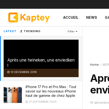
ACCUEIL
NEWS
G
LATEST
TRENDING
Filter
Après une heineken, une enviedken
Home
MD
!
10 DÉCEMBRE 2018
Apr
env
iPhone 17 Pro et Pro Max : Tout
savoir sur les nouveaux iPhone
haut de gamme de chez Apple
21 SEPTEMBRE 2025
10 décembr