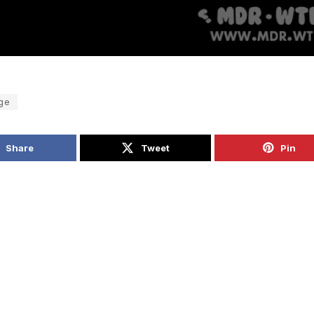
ge
Share
Tweet
Pin