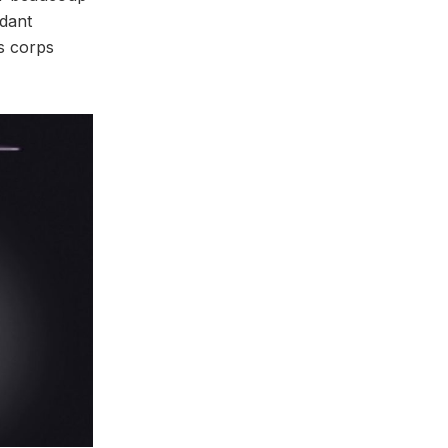
ndant
es corps