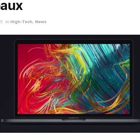
eaux
21
in
High-Tech
,
News