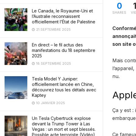
0
Le Canada, le Royaume-Uni et
SHARES
VI
l’Australie reconnaissent
officiellement l’État de Palestine
Conformém
21 SEPTEMBRE 2025
annonçait
son site o
En direct – le fil actus des
manifestations du 18 septembre
2025
Mais cont
18 SEPTEMBRE 2025
l’appareil
nu.
Tesla Model Y Juniper:
officiellement lancée en Chine,
découvrez tous les détails avec
Apple
Kaptey
10 JANVIER 2025
Ça y est :
embarque 
Un Tesla Cybertruck explose
devant la Trump Tower à Las
Vegas : un mort et sept blessés.
Ce fameux
Possible acte terroriste (Vidéo)