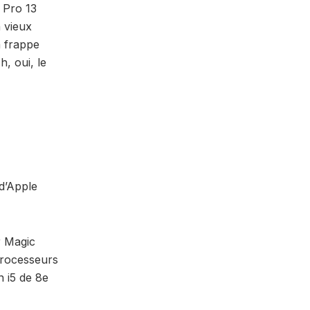
 Pro 13
 vieux
a frappe
, oui, le
d’Apple
r Magic
processeurs
n i5 de 8e