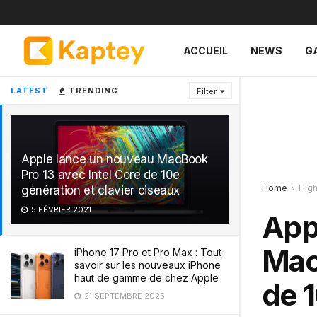
ACCUEIL
NEWS
G
LATEST
TRENDING
Filter
Apple lance un nouveau MacBook
Pro 13 avec Intel Core de 10e
Home
Hig
génération et clavier ciseaux
5 FÉVRIER 2021
App
Mac
iPhone 17 Pro et Pro Max : Tout
savoir sur les nouveaux iPhone
haut de gamme de chez Apple
de 1
21 SEPTEMBRE 2025