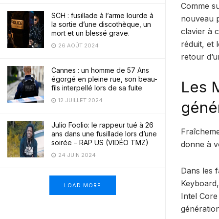
Comme sur
SCH : fusillade à l’arme lourde à
nouveau p
la sortie d’une discothèque, un
clavier à 
mort et un blessé grave.
réduit, et
26 AOÛT 2024
retour d’u
Cannes : un homme de 57 Ans
égorgé en pleine rue, son beau-
Les 
fils interpellé lors de sa fuite
12 JUILLET 2024
génér
Julio Foolio: le rappeur tué à 26
Fraîcheme
ans dans une fusillade lors d’une
soirée – RAP US (VIDÉO TMZ)
donne à vo
24 JUIN 2024
Dans les f
Keyboard,
LOAD MORE
Intel Core
génération