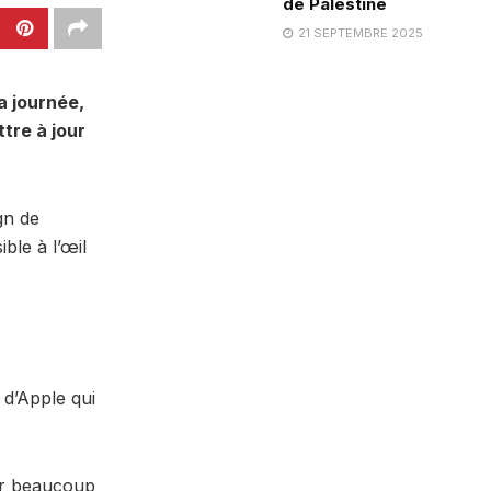
de Palestine
21 SEPTEMBRE 2025
a journée,
tre à jour
gn de
ble à l’œil
l d’Apple qui
ler beaucoup