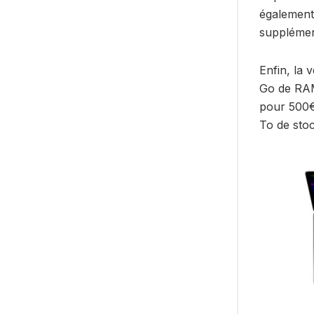
également
supplémen
Enfin, la 
Go de RAM
pour 500€.
To de sto