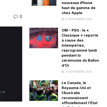
nouveaux iPhone
haut de gamme de
chez Apple
0
21 SEPTEMBRE 2025
OM – PSG : le «
Classique » reporté
à cause des
intempéries,
reprogrammé lundi
pendant la
cérémonie du Ballon
d’Or
21 SEPTEMBRE 2025
Le Canada, le
Royaume-Uni et
l’Australie
reconnaissent
officiellement l’État