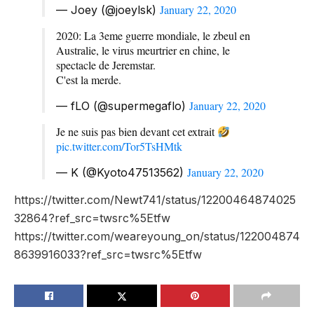
January 22, 2020
— Joey (@joeylsk)
2020: La 3eme guerre mondiale, le zbeul en
Australie, le virus meurtrier en chine, le
spectacle de Jeremstar.
C'est la merde.
January 22, 2020
— fLO (@supermegaflo)
Je ne suis pas bien devant cet extrait
pic.twitter.com/Tor5TsHMtk
January 22, 2020
— K (@Kyoto47513562)
https://twitter.com/Newt741/status/12200464874025
32864?ref_src=twsrc%5Etfw
https://twitter.com/weareyoung_on/status/122004874
8639916033?ref_src=twsrc%5Etfw