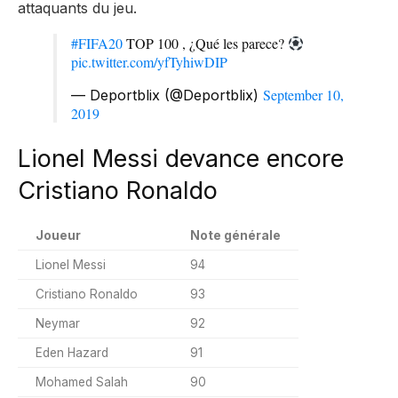
attaquants du jeu. ​
#FIFA20
TOP 100 , ¿Qué les parece?
pic.twitter.com/yfTyhiwDIP
September 10,
— Deportblix (@Deportblix)
2019
Lionel Messi devance encore
Cristiano Ronaldo
Joueur
​Note générale
Lionel Messi
​94
​​Cristiano Ronaldo
​93
​Neymar
​92
​​Eden Hazard
​91
​Mohamed Salah
​90