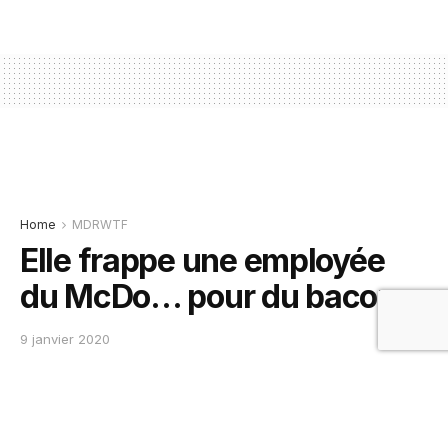
Home
MDRWTF
Elle frappe une employée
du McDo… pour du bacon
9 janvier 2020
0
SHARES
Une cliente d’un restaurant McDonald de Milwaukee