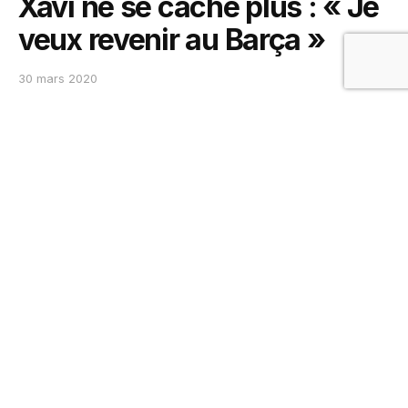
Xavi ne se cache plus : « Je
veux revenir au Barça »
30 mars 2020
0
SHARES
LIGA – La légende du Barça Xavi Hernandez s’est