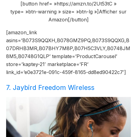
[button href= »https://amzn.to/2Ut53tC »
type= »btn-warning » size= »btn-lg »]Afficher sur
Amazon[/button]
[amazon_link
asins=’B073S9QQXH,B078GMZ9PQ,B073S9QQXG,B
07DRHB3MR,B07BHY7M8P,B07H5C3VLY,B0748JM
8M5,B0748G1QLP’ template=’ProductCarousel’
store=’kaptey-21′ marketplace=’FR’
link_id=’e0e3721e-091c-459f-8165-dd8ed90422c7′]
7. Jaybird Freedom Wireless