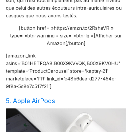
son, qui n’est tout simplement pas au même niveau
que celui des autres écouteurs intra-auriculaires ou
casques que nous avons testés.
[button href= »https://amzn.to/2RshaVR »
type= »btn-warning » size= »btn-lg »]Afficher sur
Amazon[/button]
[amazon_link
asins=’B01HETFQA8,B00X9KVVQK,B00X9KV0HU’
template=’ProductCarousel’ store=’kaptey-21′
marketplace=’FR’ link_id=’c48b6dea-d277-454c-
9f8a-5e8e7c517f21′]
5. Apple AirPods