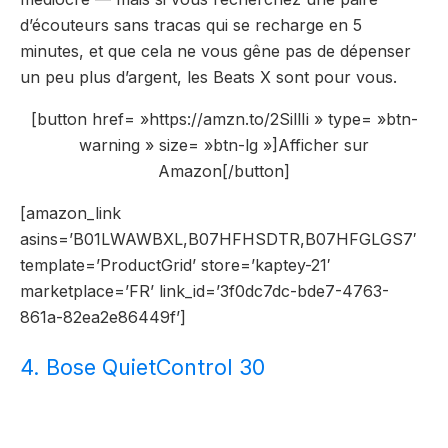
d’écouteurs sans tracas qui se recharge en 5
minutes, et que cela ne vous gêne pas de dépenser
un peu plus d’argent, les Beats X sont pour vous.
[button href= »https://amzn.to/2SillIi » type= »btn-
warning » size= »btn-lg »]Afficher sur
Amazon[/button]
[amazon_link
asins=’B01LWAWBXL,B07HFHSDTR,B07HFGLGS7′
template=’ProductGrid’ store=’kaptey-21′
marketplace=’FR’ link_id=’3f0dc7dc-bde7-4763-
861a-82ea2e86449f’]
4. Bose QuietControl 30