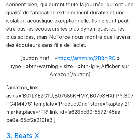
sonnent bien, qui durent toute la journée, qui ont une
qualité de fabrication extrêmement durable et une
isolation acoustique exceptionnelle. Ils ne sont peut-
être pas les écouteurs les plus dynamiques ou les
plus solides, mais NuForce nous montre que l’avenir
des écouteurs sans fil a de l’éclat.
[button href= »
https://amzn.to/2B8njRC
»
type= »btn-warning » size= »btn-lg »]Afficher sur
Amazon[/button]
[amazon_link
asins=’B01LYE2C1U,B07585KHMY,B0758HXFPY,B07
FG4M476′ template=’ProductGrid’ store=’kaptey-21′
marketplace=’FR’ link_id=’e628bc89-5572-45aa-
be0a-65cf2a210fa8′]
3. Beats X