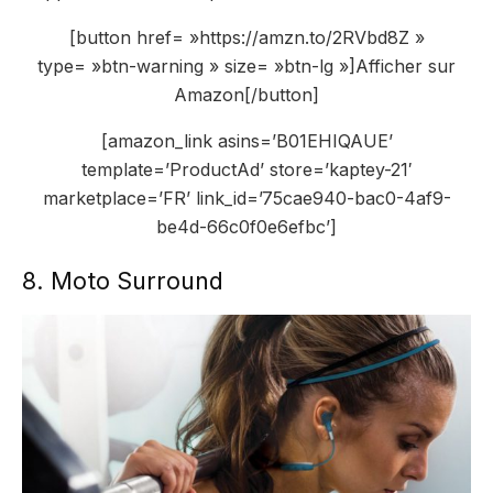
[button href= »https://amzn.to/2RVbd8Z »
type= »btn-warning » size= »btn-lg »]Afficher sur
Amazon[/button]
[amazon_link asins=’B01EHIQAUE’
template=’ProductAd’ store=’kaptey-21′
marketplace=’FR’ link_id=’75cae940-bac0-4af9-
be4d-66c0f0e6efbc’]
8. Moto Surround