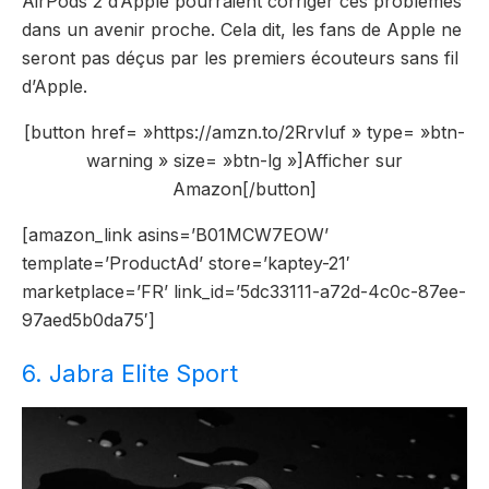
AirPods 2 d’Apple pourraient corriger ces problèmes
dans un avenir proche. Cela dit, les fans de Apple ne
seront pas déçus par les premiers écouteurs sans fil
d’Apple.
[button href= »https://amzn.to/2Rrvluf » type= »btn-
warning » size= »btn-lg »]Afficher sur
Amazon[/button]
[amazon_link asins=’B01MCW7EOW’
template=’ProductAd’ store=’kaptey-21′
marketplace=’FR’ link_id=’5dc33111-a72d-4c0c-87ee-
97aed5b0da75′]
6. Jabra Elite Sport