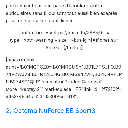
parfaitement par une paire d’écouteurs intra-
auriculaires sans fil qui sont tout aussi bien adaptés
pour une utilisation quotidienne.
[button href= »https://amzn.to/2B8njRC »
type= »btn-warning » size= »btn-lg »]Afficher sur
Amazon[/button]
[amazon_link
asins=’B01MQPGZ0Y,B01MRQUSY1,B01L7PSJFO,B0
74PZWJ78,B01N12L6HG,B01MS942VH,B07DNFYLP
F,B0748G1QLP’ template=’ProductCarousel’
store=’kaptey-21′ marketplace=’FR’ link_id=’1f72101f-
d453-49c6-ad23-d230f85c0918′]
2. Optoma NuForce BE Sport3