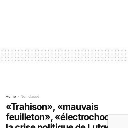
Home
Non classé
«Trahison», «mauvais
feuilleton», «électrochoc»:
la crise politique de Lutgen